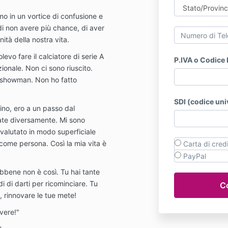
 in un vortice di confusione e
di non avere più chance, di aver
ità della nostra vita.
levo fare il calciatore di serie A
P.IVA o Codice 
ionale. Non ci sono riuscito.
lo showman. Non ho fatto
SDI (codice un
cino, ero a un passo dal
date diversamente. Mi sono
 valutato in modo superficiale
come persona. Così la mia vita è
Carta di cred
PayPal
ebbene non è così. Tu hai tante
di di darti per ricominciare. Tu
 rinnovare le tue mete!
vere!"