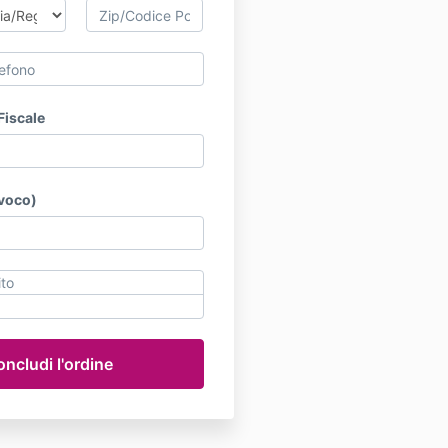
Fiscale
ivoco)
ito