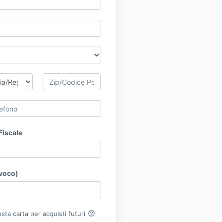
Fiscale
ivoco)
help_outline
ta carta per acquisti futuri