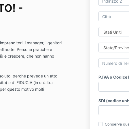
O! -
mprenditori, i manager, i genitori
ndaffarate. Persone pratiche e
più e crescere, che non hanno
assoluto, perché prevede un atto
P.IVA o Codice 
to) e di FIDUCIA (in un’altra
 per questo motivo molti
SDI (codice un
Conserva ques