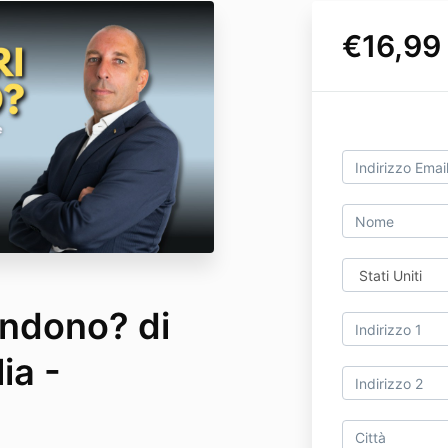
€16,99
endono? di
ia -